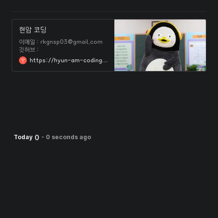
현암 코딩
이메일 : rkgnsp03@gmail.com
깃허브 :
https://github.com/HyunAm0225
https://hyun-am-coding.tistory.com/
0
Today
-
0 seconds ago