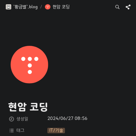
`황금별`.blog
/
현암 코딩
현암 코딩
2024/06/27 08:56
생성일
태그
IT/기술