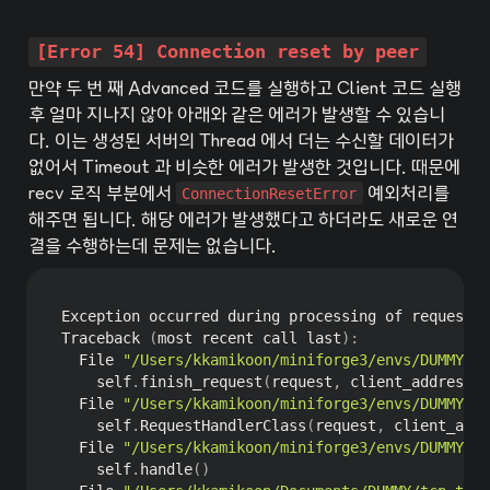
[Error 54] Connection reset by peer
만약 두 번 째 Advanced 코드를 실행하고 Client 코드 실행 
후 얼마 지나지 않아 아래와 같은 에러가 발생할 수 있습니
다. 이는 생성된 서버의 Thread 에서 더는 수신할 데이터가 
없어서 Timeout 과 비슷한 에러가 발생한 것입니다. 때문에 
recv 로직 부분에서 
ConnectionResetError
 예외처리를 
해주면 됩니다. 해당 에러가 발생했다고 하더라도 새로운 연
결을 수행하는데 문제는 없습니다.
Exception occurred during processing of request 
f
Traceback 
(
most recent call last
)
:
  File 
"/Users/kkamikoon/miniforge3/envs/DUMMY/li
    self
.
finish_request
(
request
,
 client_address
)
  File 
"/Users/kkamikoon/miniforge3/envs/DUMMY/li
    self
.
RequestHandlerClass
(
request
,
 client_addr
  File 
"/Users/kkamikoon/miniforge3/envs/DUMMY/li
    self
.
handle
(
)