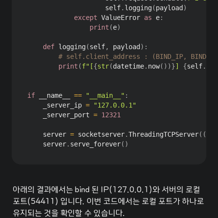
                    self
.
logging
(
payload
)
except
 ValueError 
as
 e
:
print
(
e
)
def
logging
(
self
,
 payload
)
:
# self.client_address : (BIND_IP, BIND_PO
print
(
f"[
{
str
(
datetime
.
now
(
)
)
}
] 
{
self
.
cli
if
 __name__ 
==
"__main__"
:
    _server_ip 
=
"127.0.0.1"
    _server_port 
=
12321
    server 
=
 socketserver
.
ThreadingTCPServer
(
(
_se
    server
.
serve_forever
(
)
아래의 결과에서는 bind 된 IP(127.0.0.1)와 서버의 로컬 
포트(54411) 입니다. 이번 코드에서는 로컬 포트가 하나로 
유지되는 것을 확인할 수 있습니다.