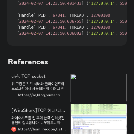
[
2024
-
02
-
07
14
:
23
:
50.401433
]
(
'127.0.0.1'
,
55040
)
[
Handle
]
 PID 
:
67841
,
 THREAD 
:
12700100
[
2024
-
02
-
07
14
:
23
:
50.636755
]
(
'127.0.0.1'
,
55042
)
[
Handle
]
 PID 
:
67841
,
 THREAD 
:
12700100
[
2024
-
02
-
07
14
:
23
:
50.636802
]
(
'127.0.0.1'
,
55042
)
References
ch4. TCP socket
위 그림은 각각 서버와 클라이언트의
프로그램에서 사용되는 함수와 그 진
행을 나타내고 있다. 앞으로 각 ...
https://m.blog.naver.com/ehdrndd/220829033571
[WireShark]TCP 헤더/패킷을 분석해보자
와이어샤크를 킨 후에 한국 인터넷진
흥원에 접속합니다. 너무많으니까
HTTP로 필터를 주고 GET표시난것
https://hsm-racoon.tistory.com/24
클릭하셔서 URI가 kisa.or.kr 인 패