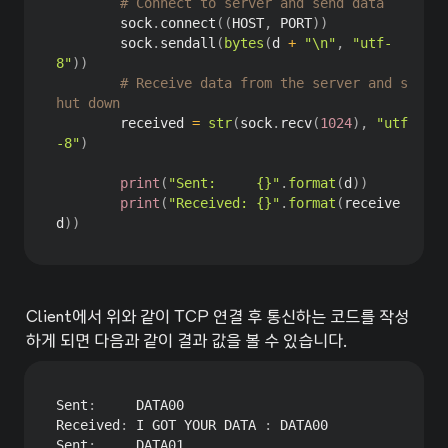
# Connect to server and send data
        sock
.
connect
(
(
HOST
,
 PORT
)
)
        sock
.
sendall
(
bytes
(
d 
+
"\n"
,
"utf-
8"
)
)
# Receive data from the server and s
hut down
        received 
=
str
(
sock
.
recv
(
1024
)
,
"utf
-8"
)
print
(
"Sent:     {}"
.
format
(
d
)
)
print
(
"Received: {}"
.
format
(
receive
d
)
)
Client에서 위와 같이 TCP 연결 후 통신하는 코드를 작성
하게 되면 다음과 같이 결과 값을 볼 수 있습니다.
Sent
:
     DATA00

Received
:
 I GOT YOUR DATA 
:
 DATA00

Sent
:
     DATA01
