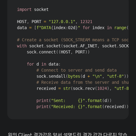
import
 socket

HOST
,
 PORT 
=
"127.0.0.1"
,
12321
data 
=
[
f"DATA
{
index
:
02d
}
"
for
 index 
in
range
(
10
)
# Create a socket (SOCK_STREAM means a TCP socket
with
 socket
.
socket
(
socket
.
AF_INET
,
 socket
.
SOCK_ST
    sock
.
connect
(
(
HOST
,
 PORT
)
)
for
 d 
in
 data
:
# Connect to server and send data
        sock
.
sendall
(
bytes
(
d 
+
"\n"
,
"utf-8"
)
)
# Receive data from the server and shut d
        received 
=
str
(
sock
.
recv
(
1024
)
,
"utf-8"
)
print
(
"Sent:     {}"
.
format
(
d
)
)
print
(
"Received: {}"
.
format
(
received
)
)
위의 Client 결과값은 앞서 설명드린 결과 값과 다르지 않습