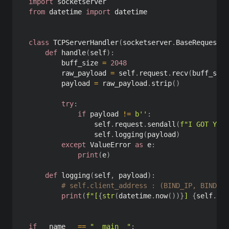
import
from
 datetime 
import
 datetime

class
TCPServerHandler
(
socketserver
.
BaseRequestHa
def
handle
(
self
)
:
        buff_size 
=
2048
        raw_payload 
=
 self
.
request
.
recv
(
buff_size
        payload 
=
 raw_payload
.
strip
(
)
try
:
if
 payload 
!=
b''
:
                self
.
request
.
sendall
(
f"I GOT YOUR
                self
.
logging
(
payload
)
except
 ValueError 
as
 e
:
print
(
e
)
def
logging
(
self
,
 payload
)
:
# self.client_address : (BIND_IP, BIND_PO
print
(
f"[
{
str
(
datetime
.
now
(
)
)
}
] 
{
self
.
cli
if
 __name__ 
==
"__main__"
: