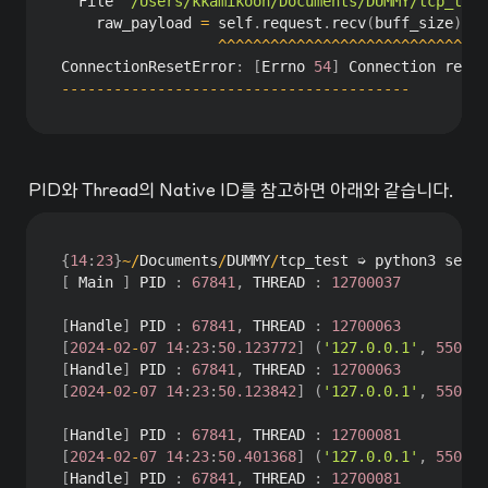
  File 
"/Users/kkamikoon/Documents/DUMMY/tcp_test
    raw_payload 
=
 self
.
request
.
recv
(
buff_size
)
^
^
^
^
^
^
^
^
^
^
^
^
^
^
^
^
^
^
^
^
^
^
^
^
^
^
^
^
ConnectionResetError
:
[
Errno 
54
]
-
-
-
-
-
-
-
-
-
-
-
-
-
-
-
-
-
-
-
-
-
-
-
-
-
-
-
-
-
-
-
-
-
-
-
-
-
-
-
-
PID와 Thread의 Native ID를 참고하면 아래와 같습니다.
{
14
:
23
}
~
/
Documents
/
DUMMY
/
tcp_test ➭ python3 serve
[
 Main 
]
 PID 
:
67841
,
 THREAD 
:
12700037
[
Handle
]
 PID 
:
67841
,
 THREAD 
:
12700063
[
2024
-
02
-
07
14
:
23
:
50.123772
]
(
'127.0.0.1'
,
55039
)
[
Handle
]
 PID 
:
67841
,
 THREAD 
:
12700063
[
2024
-
02
-
07
14
:
23
:
50.123842
]
(
'127.0.0.1'
,
55039
)
[
Handle
]
 PID 
:
67841
,
 THREAD 
:
12700081
[
2024
-
02
-
07
14
:
23
:
50.401368
]
(
'127.0.0.1'
,
55040
)
[
Handle
]
 PID 
:
67841
,
 THREAD 
:
12700081