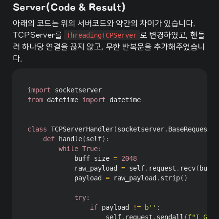
Server(Code & Result)
아래의 코드는 위의 서버코드와 약간의 차이가 있습니다. 
TCPServer를 
ThreadingTCPServer
로 변경하였고, 핸들
러 하나당 연결을 끊지 않고, 무한 반복문을 추가해주었습니
다.
import
from
 datetime 
import
 datetime

class
TCPServerHandler
(
socketserver
.
BaseRequestHa
def
handle
(
self
)
:
while
True
:
            buff_size 
=
2048
            raw_payload 
=
 self
.
request
.
recv
(
buff_
            payload 
=
 raw_payload
.
strip
(
)
try
:
if
 payload 
!=
b''
:
                    self
.
request
.
sendall
(
f"I GOT 