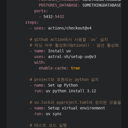
POSTGRES_DATABASE
:
 SOMETHINGDATABASE

ports
:
-
 5432
:
5432
steps
:
-
uses
:
 actions/checkout@v4

# github action에서 사용할 `uv` 설치
# 캐싱 여부 활성화(Optional) - 옵션 활성화 시 u
-
name
:
 Install uv

uses
:
 astral
-
sh/setup
-
uv@v3

with
:
enable-cache
:
true
# project와 호환되는 python 설치
-
name
:
 Set up Python

run
:
 uv python install 3.12

# uv.lock과 pyproject.toml에 정의된 모듈을
-
name
:
 Setup virtual environment

run
:
 uv sync

# 테스트 코드 실행