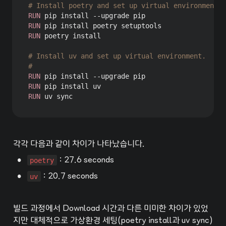
# Install poetry and set up virtual environment.
RUN
 pip install --upgrade pip
RUN
 pip install poetry setuptools
RUN
 poetry install
# Install uv and set up virtual environment.
# 
RUN
 pip install --upgrade pip
RUN
 pip install uv
RUN
 uv sync
각각 다음과 같이 차이가 나타났습니다.
•
poetry
 : 27.6 seconds
•
uv
 : 20.7 seconds
빌드 과정에서 Download 시간과 다른 미미한 차이가 있었
지만 대체적으로 가상환경 세팅(poetry install과 uv sync)