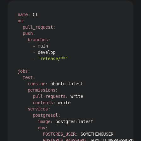
name
:
on
:
pull_request
:
push
:
branches
:
-
 main

-
 develop

-
'release/**'
jobs
:
test
:
runs-on
:
 ubuntu
-
latest

permissions
:
pull-requests
:
 write

contents
:
 write

services
:
postgresql
:
image
:
 postgres
:
latest

env
:
POSTGRES_USER
:
 SOMETHINGUSER

POSTGRES_PASSWORD
:
 SOMETHINGPASSWORD
