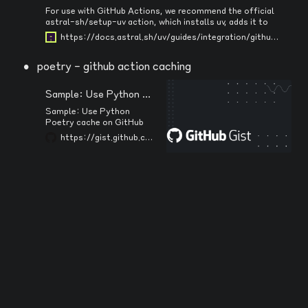
For use with GitHub Actions, we recommend the official
astral-sh/setup-uv action, which installs uv, adds it to
PATH, (optionally) persists the cache, and more, with
https://docs.astral.sh/uv/guides/integration/github/#syncing-and-running
support for all uv-supported platforms.
•
poetry - github action caching
Sample: Use Python Poetry cache on GitHub Actions workflow
Sample: Use Python
Poetry cache on GitHub
Actions workflow · GitHub
https://gist.github.com/gh640/233a6daf68e9e937115371c0ecd39c61